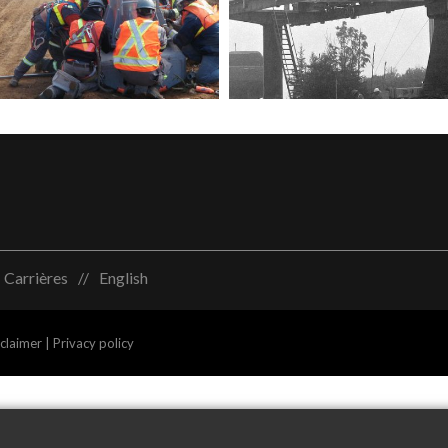
Carrières
English
sclaimer
|
Privacy policy