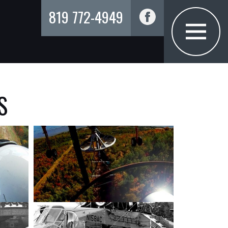
819 772-4949
S